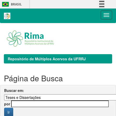
Skip
BRASIL
navigation
Simplifique!
Comunica BR
Participe
Acesso à informação
Legislação
Canais
Repositório de Múltiplos Acervos da UFRRJ
Página de Busca
Buscar em:
por