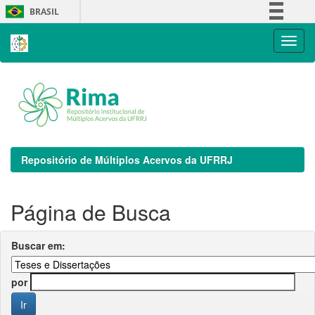
Skip
BRASIL
navigation
Simplifique!
Comunica BR
Participe
Acesso à informação
Legislação
Canais
Repositório de Múltiplos Acervos da UFRRJ
Página de Busca
Buscar em:
por