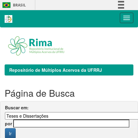
Skip
BRASIL
navigation
Simplifique!
Comunica BR
Participe
Acesso à informação
Legislação
Canais
Repositório de Múltiplos Acervos da UFRRJ
Página de Busca
Buscar em:
por