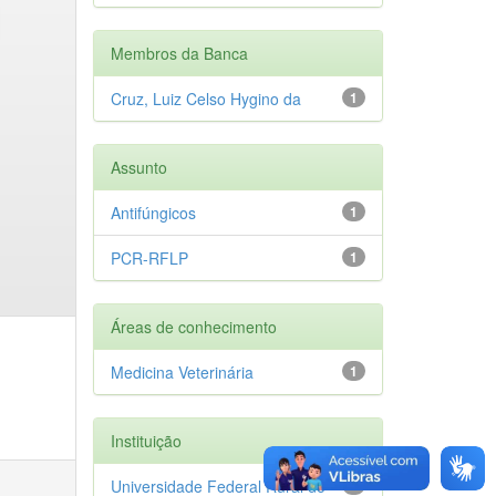
Membros da Banca
Cruz, Luiz Celso Hygino da
1
Assunto
Antifúngicos
1
PCR-RFLP
1
Áreas de conhecimento
Medicina Veterinária
1
Instituição
Universidade Federal Rural do
1