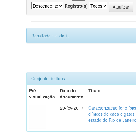
Registro(s)
Resultado 1-1 de 1.
Conjunto de itens:
Pré-
Data do
Título
visualização
documento
20-fev-2017
Caracterização fenotípica
clínicos de cães e gato
estado do Rio de Janeir