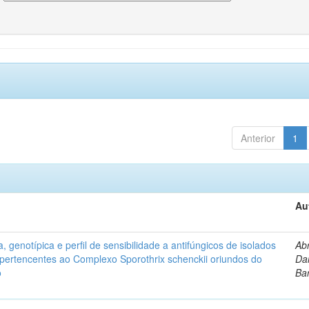
Anterior
1
Au
, genotípica e perfil de sensibilidade a antifúngicos de isolados
Ab
s pertencentes ao Complexo Sporothrix schenckii oriundos do
Dan
o
Ba