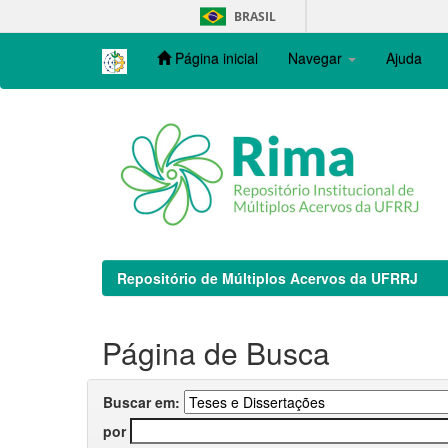
Skip
BRASIL
navigation
Página inicial
Navegar
Ajuda
Repositório de Múltiplos Acervos da UFRRJ
Página de Busca
Buscar em:
por