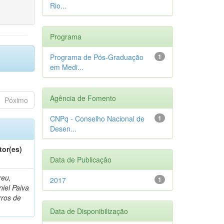
Rio...
Programa
Programa de Pós-Graduação
1
em Medi...
Agência de Fomento
Póximo
CNPq - Conselho Nacional de
1
Desen...
tor(es)
Data de Publicação
reu,
2017
1
iel Paiva
rros de
Data de Disponibilização