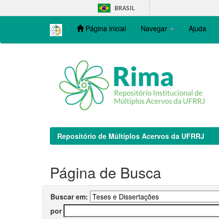
Skip
BRASIL
navigation
Página inicial
Navegar
Ajuda
Repositório de Múltiplos Acervos da UFRRJ
Página de Busca
Buscar em:
por