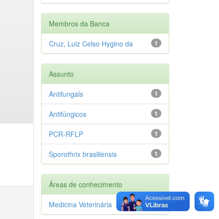
Membros da Banca
Cruz, Luiz Celso Hygino da
1
Assunto
Antifungals
1
Antifúngicos
1
PCR-RFLP
1
Sporothrix brasiliensis
1
Áreas de conhecimento
Medicina Veterinária
1