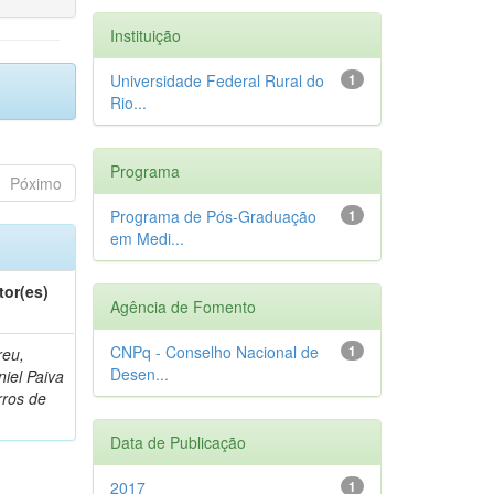
Instituição
Universidade Federal Rural do
1
Rio...
Programa
Póximo
Programa de Pós-Graduação
1
em Medi...
tor(es)
Agência de Fomento
CNPq - Conselho Nacional de
1
reu,
Desen...
iel Paiva
rros de
Data de Publicação
2017
1