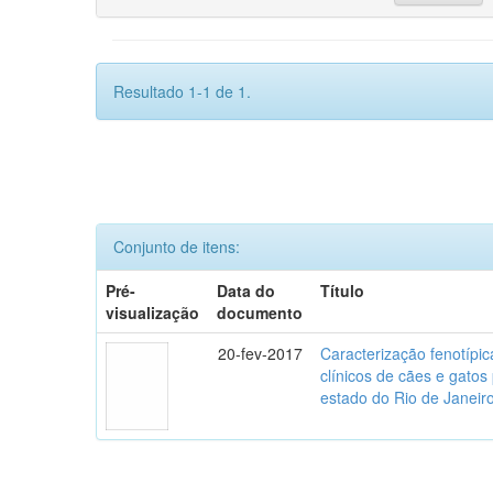
Resultado 1-1 de 1.
Conjunto de itens:
Pré-
Data do
Título
visualização
documento
20-fev-2017
Caracterização fenotípica
clínicos de cães e gato
estado do Rio de Janeir