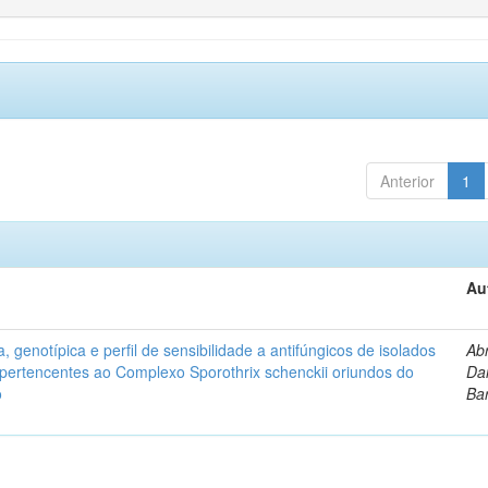
Anterior
1
Au
, genotípica e perfil de sensibilidade a antifúngicos de isolados
Ab
s pertencentes ao Complexo Sporothrix schenckii oriundos do
Dan
o
Ba