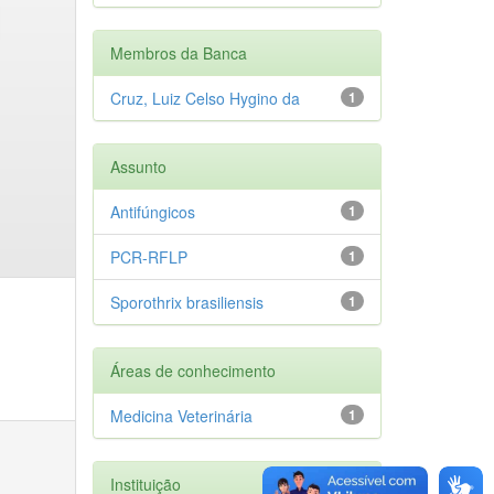
Membros da Banca
Cruz, Luiz Celso Hygino da
1
Assunto
Antifúngicos
1
PCR-RFLP
1
Sporothrix brasiliensis
1
Áreas de conhecimento
Medicina Veterinária
1
Instituição