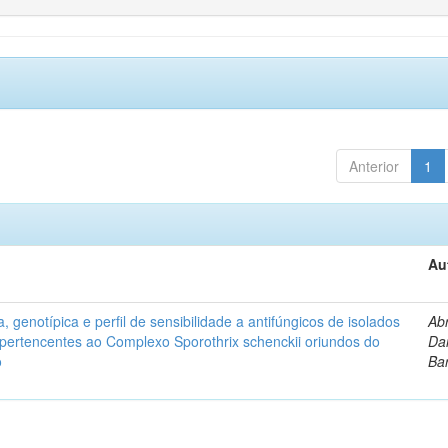
Anterior
1
Au
, genotípica e perfil de sensibilidade a antifúngicos de isolados
Ab
s pertencentes ao Complexo Sporothrix schenckii oriundos do
Dan
o
Ba