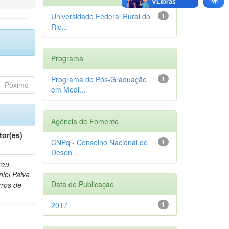
Universidade Federal Rural do
1
Rio...
Programa
Programa de Pós-Graduação
1
Póximo
em Medi...
Agência de Fomento
tor(es)
CNPq - Conselho Nacional de
1
Desen...
reu,
iel Paiva
Data de Publicação
rros de
2017
1