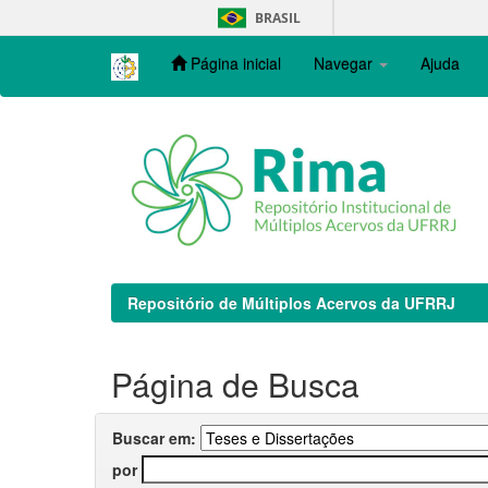
Skip
BRASIL
navigation
Página inicial
Navegar
Ajuda
Repositório de Múltiplos Acervos da UFRRJ
Página de Busca
Buscar em:
por