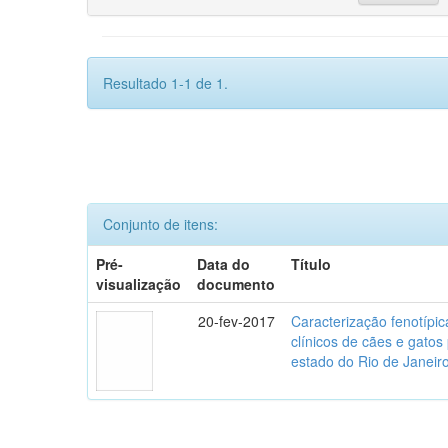
Resultado 1-1 de 1.
Conjunto de itens:
Pré-
Data do
Título
visualização
documento
20-fev-2017
Caracterização fenotípica
clínicos de cães e gato
estado do Rio de Janeir