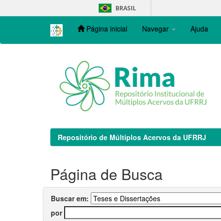
Skip
BRASIL
navigation
Página inicial
Navegar
Ajuda
Repositório de Múltiplos Acervos da UFRRJ
Página de Busca
Buscar em:
por