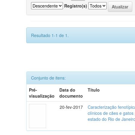
Registro(s)
Resultado 1-1 de 1.
Conjunto de itens:
Pré-
Data do
Título
visualização
documento
20-fev-2017
Caracterização fenotípica
clínicos de cães e gato
estado do Rio de Janeir