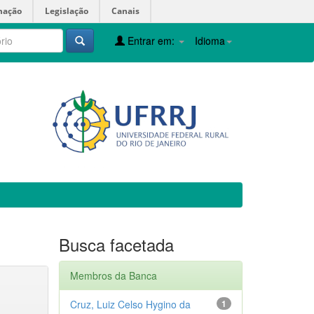
mação
Legislação
Canais
Entrar em:
Idioma
Busca facetada
Membros da Banca
Cruz, Luiz Celso Hygino da
1