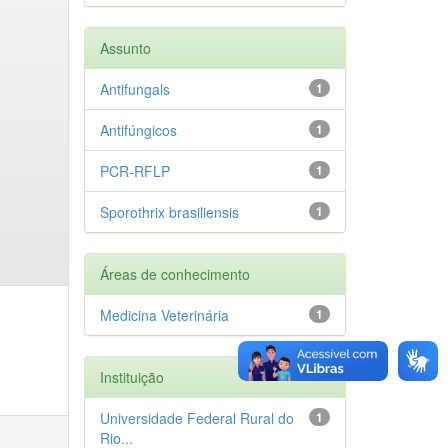
Assunto
Antifungals
1
Antifúngicos
1
PCR-RFLP
1
Sporothrix brasiliensis
1
Áreas de conhecimento
Medicina Veterinária
1
Instituição
Universidade Federal Rural do
1
Rio...