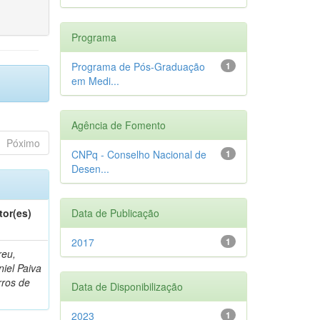
Programa
Programa de Pós-Graduação
1
em Medi...
Agência de Fomento
Póximo
CNPq - Conselho Nacional de
1
Desen...
tor(es)
Data de Publicação
2017
1
reu,
iel Paiva
rros de
Data de Disponibilização
2023
1