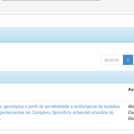
Anterior
1
Au
, genotípica e perfil de sensibilidade a antifúngicos de isolados
Ab
s pertencentes ao Complexo Sporothrix schenckii oriundos do
Dan
o
Ba