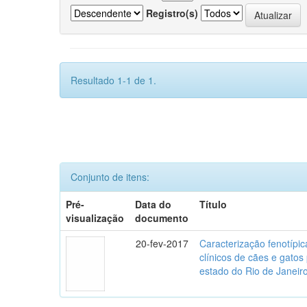
Registro(s)
Resultado 1-1 de 1.
Conjunto de itens:
Pré-
Data do
Título
visualização
documento
20-fev-2017
Caracterização fenotípica
clínicos de cães e gato
estado do Rio de Janeir