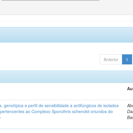
Anterior
1
Au
, genotípica e perfil de sensibilidade a antifúngicos de isolados
Ab
s pertencentes ao Complexo Sporothrix schenckii oriundos do
Dan
o
Ba