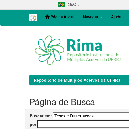
Skip
BRASIL
navigation
Página inicial
Navegar
Ajuda
Repositório de Múltiplos Acervos da UFRRJ
Página de Busca
Buscar em:
por