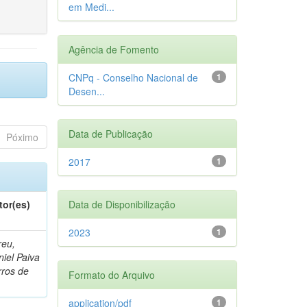
em Medi...
Agência de Fomento
CNPq - Conselho Nacional de
1
Desen...
Data de Publicação
Póximo
2017
1
tor(es)
Data de Disponibilização
2023
1
reu,
iel Paiva
rros de
Formato do Arquivo
application/pdf
1