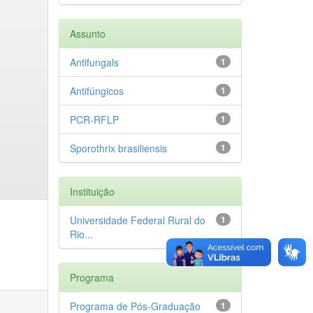
Assunto
Antifungals
1
Antifúngicos
1
PCR-RFLP
1
Sporothrix brasiliensis
1
Instituição
Universidade Federal Rural do
1
Rio...
Programa
Programa de Pós-Graduação
1