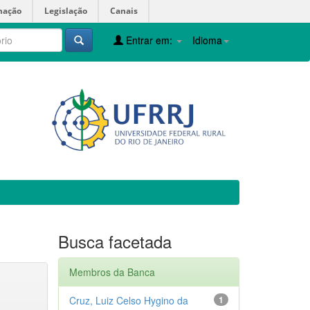
mação
Legislação
Canais
Entrar em:
Idioma
Busca facetada
Membros da Banca
Cruz, Luiz Celso Hygino da
1