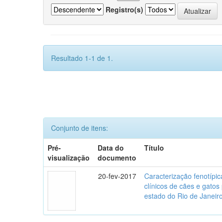
Registro(s)
Resultado 1-1 de 1.
Conjunto de itens:
Pré-
Data do
Título
visualização
documento
20-fev-2017
Caracterização fenotípica
clínicos de cães e gato
estado do Rio de Janeir