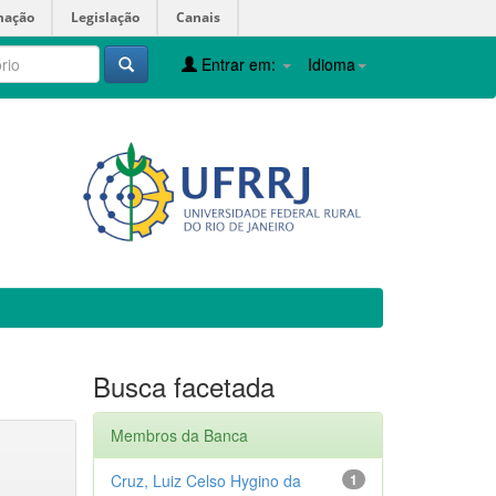
mação
Legislação
Canais
Entrar em:
Idioma
Busca facetada
Membros da Banca
Cruz, Luiz Celso Hygino da
1