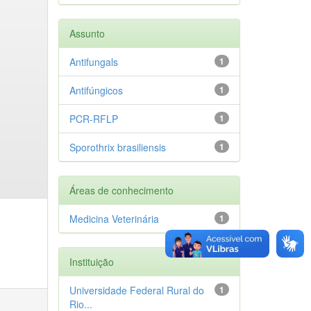
Assunto
Antifungals
1
Antifúngicos
1
PCR-RFLP
1
Sporothrix brasiliensis
1
Áreas de conhecimento
Medicina Veterinária
1
Instituição
Universidade Federal Rural do
1
Rio...