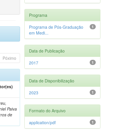
Programa
Programa de Pós-Graduação
1
em Medi...
Data de Publicação
Póximo
2017
1
Data de Disponibilização
tor(es)
2023
1
reu,
iel Paiva
Formato do Arquivo
rros de
application/pdf
1