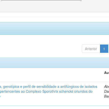
Anterior
1
Au
, genotípica e perfil de sensibilidade a antifúngicos de isolados
Ab
s pertencentes ao Complexo Sporothrix schenckii oriundos do
Dan
o
Ba