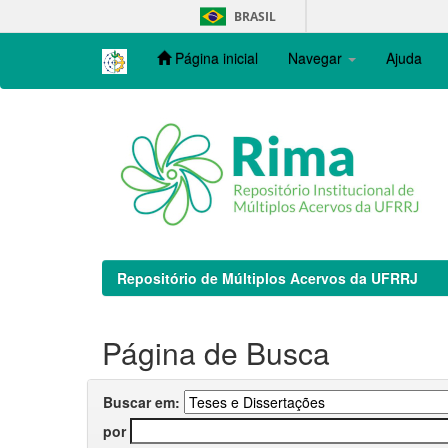
Skip
BRASIL
navigation
Página inicial
Navegar
Ajuda
Repositório de Múltiplos Acervos da UFRRJ
Página de Busca
Buscar em:
por