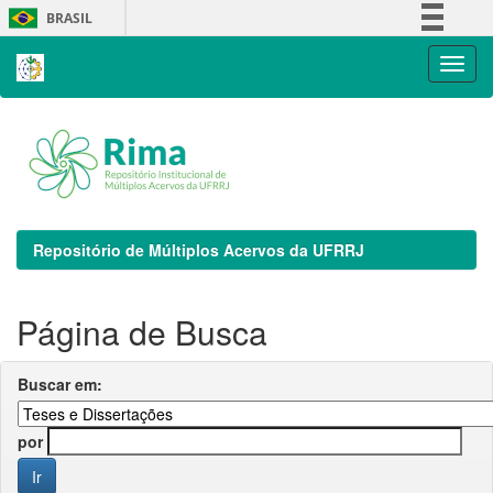
Skip
BRASIL
navigation
Simplifique!
Comunica BR
Participe
Acesso à informação
Legislação
Canais
Repositório de Múltiplos Acervos da UFRRJ
Página de Busca
Buscar em:
por