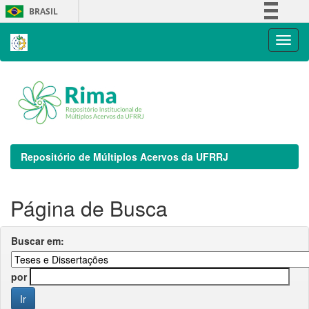
Skip
BRASIL
navigation
Simplifique!
Comunica BR
Participe
Acesso à informação
Legislação
Canais
Repositório de Múltiplos Acervos da UFRRJ
Página de Busca
Buscar em:
por