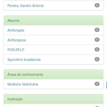
Pereira, Sandro Antonio
1
Assunto
Antifungals
1
Antifúngicos
1
PCR-RFLP
1
Sporothrix brasiliensis
1
Áreas de conhecimento
Medicina Veterinária
1
Instituição