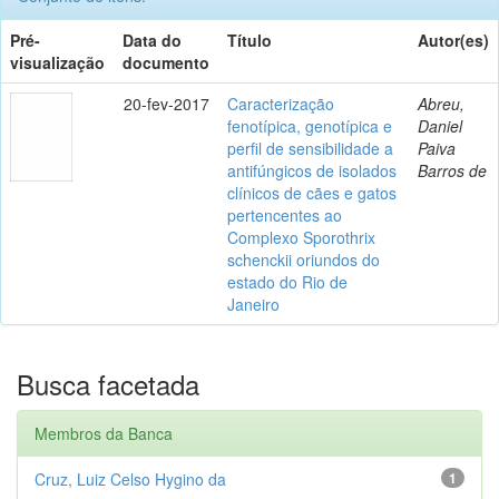
Pré-
Data do
Título
Autor(es)
visualização
documento
20-fev-2017
Caracterização
Abreu,
fenotípica, genotípica e
Daniel
perfil de sensibilidade a
Paiva
antifúngicos de isolados
Barros de
clínicos de cães e gatos
pertencentes ao
Complexo Sporothrix
schenckii oriundos do
estado do Rio de
Janeiro
Busca facetada
Membros da Banca
Cruz, Luiz Celso Hygino da
1