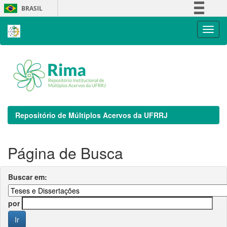
Skip
BRASIL
navigation
Simplifique!
Comunica BR
Participe
Acesso à informação
Legislação
Canais
Repositório de Múltiplos Acervos da UFRRJ
Página de Busca
Buscar em:
por