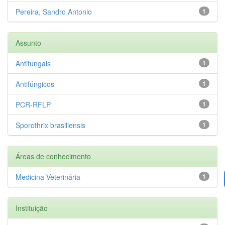
Pereira, Sandro Antonio
1
Assunto
Antifungals
1
Antifúngicos
1
PCR-RFLP
1
Sporothrix brasiliensis
1
Áreas de conhecimento
Medicina Veterinária
1
Instituição