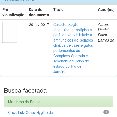
Pré-
Data do
Título
Autor(es)
visualização
documento
20-fev-2017
Caracterização
Abreu,
fenotípica, genotípica e
Daniel
perfil de sensibilidade a
Paiva
antifúngicos de isolados
Barros de
clínicos de cães e gatos
pertencentes ao
Complexo Sporothrix
schenckii oriundos do
estado do Rio de
Janeiro
Busca facetada
Membros da Banca
Cruz, Luiz Celso Hygino da
1