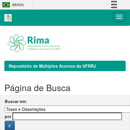
Skip
BRASIL
navigation
Simplifique!
Comunica BR
Participe
Acesso à informação
Legislação
Canais
Repositório de Múltiplos Acervos da UFRRJ
Página de Busca
Buscar em:
por