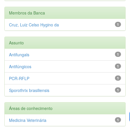
Membros da Banca
Cruz, Luiz Celso Hygino da
1
Assunto
Antifungals
1
Antifúngicos
1
PCR-RFLP
1
Sporothrix brasiliensis
1
Áreas de conhecimento
Medicina Veterinária
1