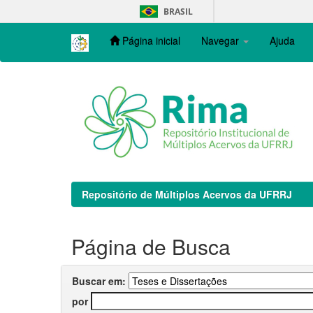
Skip
BRASIL
navigation
Página inicial
Navegar
Ajuda
Repositório de Múltiplos Acervos da UFRRJ
Página de Busca
Buscar em:
por