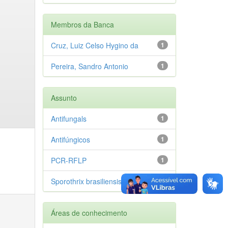
Membros da Banca
Cruz, Luiz Celso Hygino da
1
Pereira, Sandro Antonio
1
Assunto
Antifungals
1
Antifúngicos
1
PCR-RFLP
1
Sporothrix brasiliensis
1
Áreas de conhecimento