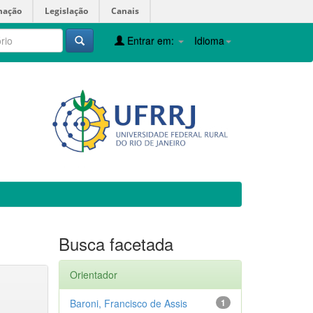
mação
Legislação
Canais
Entrar em:
Idioma
Busca facetada
Orientador
Baroni, Francisco de Assis
1