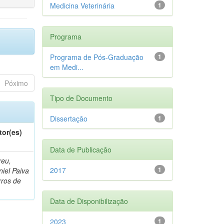
Medicina Veterinária
1
Programa
Programa de Pós-Graduação
1
em Medi...
Póximo
Tipo de Documento
Dissertação
1
tor(es)
Data de Publicação
reu,
2017
1
iel Paiva
rros de
Data de Disponibilização
2023
1