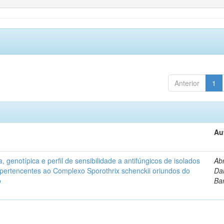
Anterior
1
Au
, genotípica e perfil de sensibilidade a antifúngicos de isolados
Ab
s pertencentes ao Complexo Sporothrix schenckii oriundos do
Dan
o
Ba