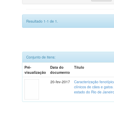
Resultado 1-1 de 1.
Conjunto de itens:
Pré-
Data do
Título
visualização
documento
20-fev-2017
Caracterização fenotípica
clínicos de cães e gato
estado do Rio de Janeir