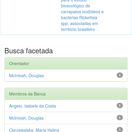
bioecológico de
carrapatos ixodídeos e
bactérias Rickettsia
spp. associadas em
território brasileiro
Busca facetada
Orientador
McIntosh, Douglas
1
Membros da Banca
Angelo, Isabele da Costa
1
Mclntosh, Douglas
1
Ogrzewalska, Maria Halina
1