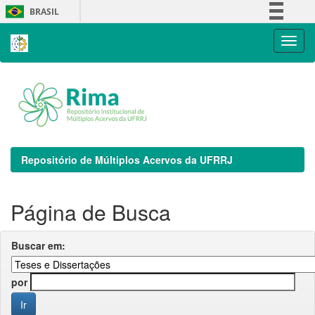
Skip
BRASIL
navigation
Simplifique!
Comunica BR
Participe
Acesso à informação
Legislação
Canais
Repositório de Múltiplos Acervos da UFRRJ
Página de Busca
Buscar em:
por