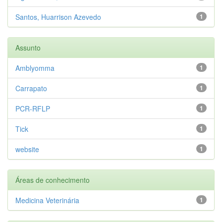
Santos, Huarrison Azevedo
1
Assunto
Amblyomma
1
Carrapato
1
PCR-RFLP
1
Tick
1
website
1
Áreas de conhecimento
Medicina Veterinária
1