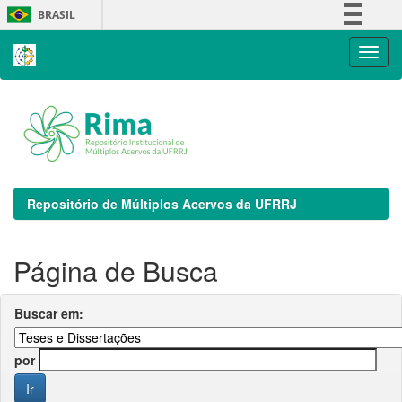
Skip
BRASIL
navigation
Simplifique!
Comunica BR
Participe
Acesso à informação
Legislação
Canais
Repositório de Múltiplos Acervos da UFRRJ
Página de Busca
Buscar em:
por