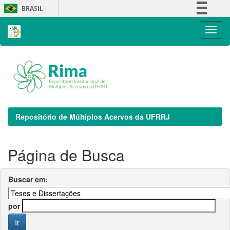
Skip
BRASIL
navigation
Simplifique!
Comunica BR
Participe
Acesso à informação
Legislação
Canais
Repositório de Múltiplos Acervos da UFRRJ
Página de Busca
Buscar em:
por