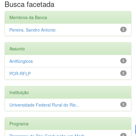
Busca facetada
Membros da Banca
Pereira, Sandro Antonio
1
Assunto
Antifúngicos
1
PCR-RFLP
1
Instituição
Universidade Federal Rural do Rio...
1
Programa
Programa de Pós-Graduação em Medi...
1