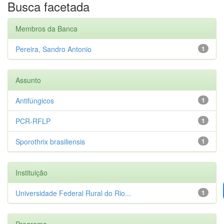
Busca facetada
Membros da Banca
Pereira, Sandro Antonio
1
Assunto
Antifúngicos
1
PCR-RFLP
1
Sporothrix brasiliensis
1
Instituição
Universidade Federal Rural do Rio...
1
Programa