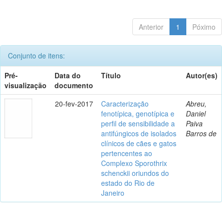
Anterior
1
Póximo
Conjunto de itens:
Pré-
Data do
Título
Autor(es)
visualização
documento
20-fev-2017
Caracterização
Abreu,
fenotípica, genotípica e
Daniel
perfil de sensibilidade a
Paiva
antifúngicos de isolados
Barros de
clínicos de cães e gatos
pertencentes ao
Complexo Sporothrix
schenckii oriundos do
estado do Rio de
Janeiro