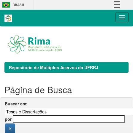
Skip
BRASIL
navigation
Simplifique!
Comunica BR
Participe
Acesso à informação
Legislação
Canais
Repositório de Múltiplos Acervos da UFRRJ
Página de Busca
Buscar em:
por