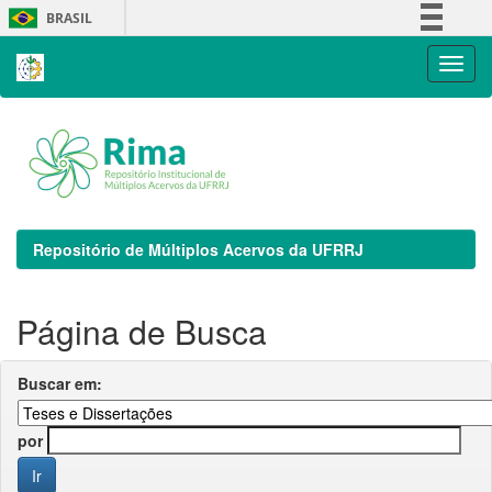
Skip
BRASIL
navigation
Simplifique!
Comunica BR
Participe
Acesso à informação
Legislação
Canais
Repositório de Múltiplos Acervos da UFRRJ
Página de Busca
Buscar em:
por