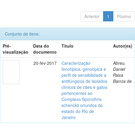
Anterior
1
Póximo
Conjunto de itens:
Pré-
Data do
Título
Autor(es)
visualização
documento
20-fev-2017
Caracterização
Abreu,
fenotípica, genotípica e
Daniel
perfil de sensibilidade a
Paiva
antifúngicos de isolados
Barros de
clínicos de cães e gatos
pertencentes ao
Complexo Sporothrix
schenckii oriundos do
estado do Rio de
Janeiro