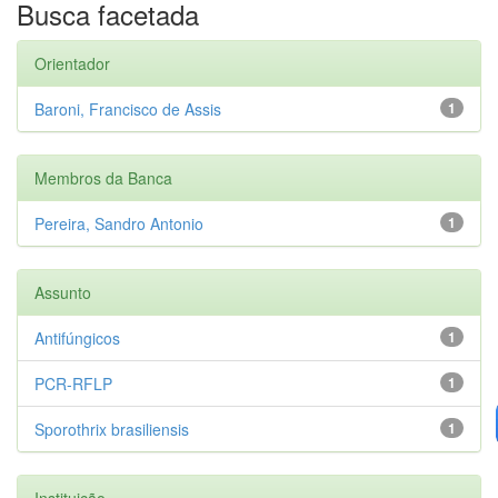
Busca facetada
Orientador
Baroni, Francisco de Assis
1
Membros da Banca
Pereira, Sandro Antonio
1
Assunto
Antifúngicos
1
PCR-RFLP
1
Sporothrix brasiliensis
1
Instituição