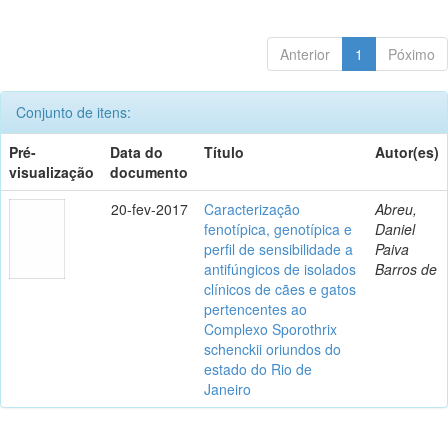
Anterior
1
Póximo
Conjunto de itens:
Pré-
Data do
Título
Autor(es)
visualização
documento
20-fev-2017
Caracterização
Abreu,
fenotípica, genotípica e
Daniel
perfil de sensibilidade a
Paiva
antifúngicos de isolados
Barros de
clínicos de cães e gatos
pertencentes ao
Complexo Sporothrix
schenckii oriundos do
estado do Rio de
Janeiro