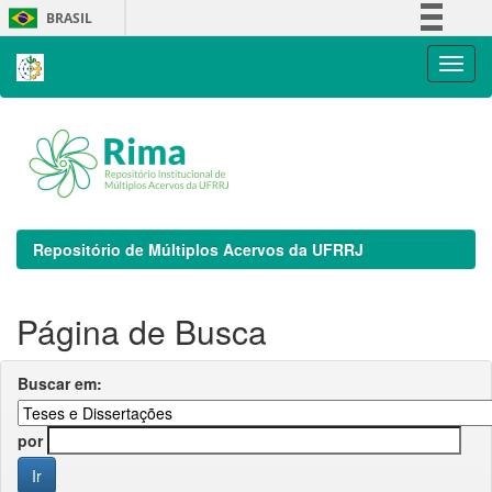
Skip
BRASIL
navigation
Simplifique!
Comunica BR
Participe
Acesso à informação
Legislação
Canais
Repositório de Múltiplos Acervos da UFRRJ
Página de Busca
Buscar em:
por