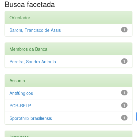
Busca facetada
Orientador
Baroni, Francisco de Assis
1
Membros da Banca
Pereira, Sandro Antonio
1
Assunto
Antifúngicos
1
PCR-RFLP
1
Sporothrix brasiliensis
1
Instituição