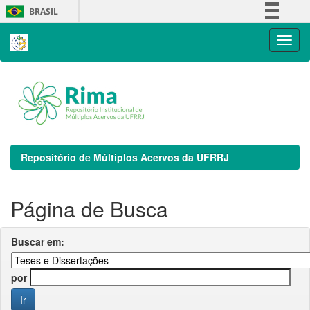
Skip
BRASIL
navigation
Simplifique!
Comunica BR
Participe
Acesso à informação
Legislação
Canais
Repositório de Múltiplos Acervos da UFRRJ
Página de Busca
Buscar em:
por