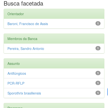
Busca facetada
Orientador
Baroni, Francisco de Assis
1
Membros da Banca
Pereira, Sandro Antonio
1
Assunto
Antifúngicos
1
PCR-RFLP
1
Sporothrix brasiliensis
1
Programa