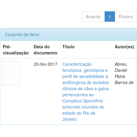
Anterior
1
Póximo
Conjunto de itens:
Pré-
Data do
Título
Autor(es)
visualização
documento
20-fev-2017
Caracterização
Abreu,
fenotípica, genotípica e
Daniel
perfil de sensibilidade a
Paiva
antifúngicos de isolados
Barros de
clínicos de cães e gatos
pertencentes ao
Complexo Sporothrix
schenckii oriundos do
estado do Rio de
Janeiro