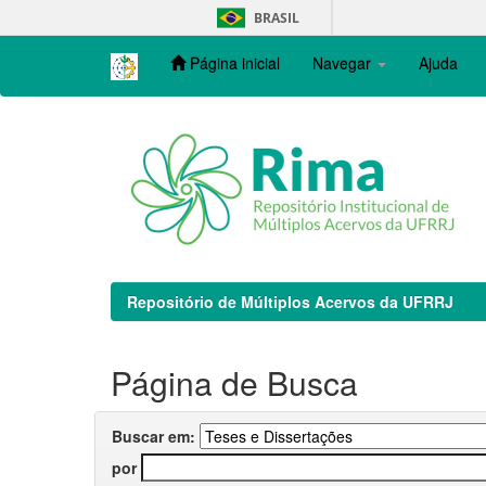
Skip
BRASIL
navigation
Página inicial
Navegar
Ajuda
Repositório de Múltiplos Acervos da UFRRJ
Página de Busca
Buscar em:
por