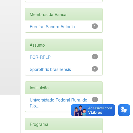
Membros da Banca
Pereira, Sandro Antonio
1
Assunto
PCR-RFLP
1
Sporothrix brasiliensis
1
Instituição
Universidade Federal Rural do
1
Rio...
Programa