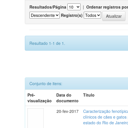
Resultados/Página
|
Ordenar registros po
Registro(s)
Resultado 1-1 de 1.
Conjunto de itens:
Pré-
Data do
Título
visualização
documento
20-fev-2017
Caracterização fenotípica
clínicos de cães e gato
estado do Rio de Janeir