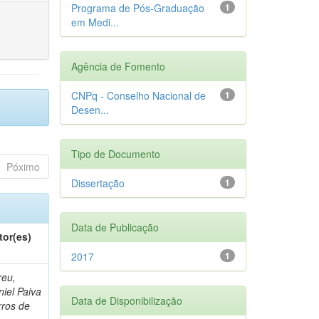
Programa de Pós-Graduação
1
em Medi...
Agência de Fomento
CNPq - Conselho Nacional de
1
Desen...
Tipo de Documento
Póximo
Dissertação
1
Data de Publicação
tor(es)
2017
1
reu,
iel Paiva
Data de Disponibilização
rros de