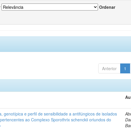
r
Ordenar
Anterior
1
Au
, genotípica e perfil de sensibilidade a antifúngicos de isolados
Ab
s pertencentes ao Complexo Sporothrix schenckii oriundos do
Dan
o
Ba