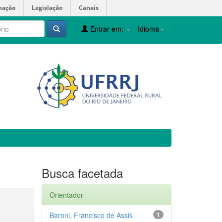
mação
Legislação
Canais
Entrar em:
Idioma
Busca facetada
Orientador
Baroni, Francisco de Assis
1