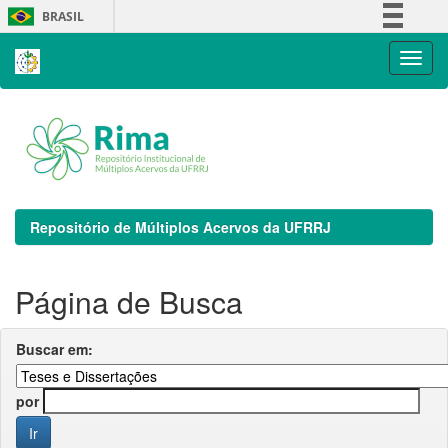
Skip
BRASIL
navigation
Simplifique!
Comunica BR
Participe
Acesso à informação
Legislação
Canais
Repositório de Múltiplos Acervos da UFRRJ
Página de Busca
Buscar em:
por