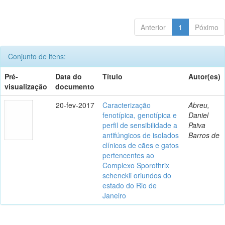
Anterior
1
Póximo
Conjunto de itens:
Pré-
Data do
Título
Autor(es)
visualização
documento
20-fev-2017
Caracterização
Abreu,
fenotípica, genotípica e
Daniel
perfil de sensibilidade a
Paiva
antifúngicos de isolados
Barros de
clínicos de cães e gatos
pertencentes ao
Complexo Sporothrix
schenckii oriundos do
estado do Rio de
Janeiro