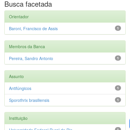
Busca facetada
Orientador
Baroni, Francisco de Assis
1
Membros da Banca
Pereira, Sandro Antonio
1
Assunto
Antifúngicos
1
Sporothrix brasiliensis
1
Instituição
Universidade Federal Rural do Rio...
1