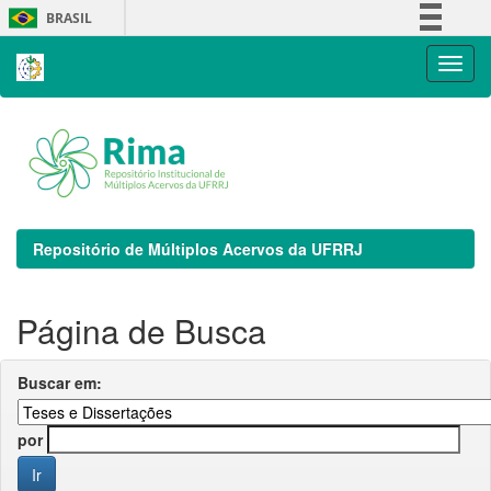
Skip
BRASIL
navigation
Simplifique!
Comunica BR
Participe
Acesso à informação
Legislação
Canais
Repositório de Múltiplos Acervos da UFRRJ
Página de Busca
Buscar em:
por