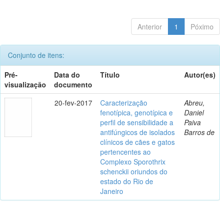
Anterior
1
Póximo
Conjunto de itens:
Pré-
Data do
Título
Autor(es)
visualização
documento
20-fev-2017
Caracterização
Abreu,
fenotípica, genotípica e
Daniel
perfil de sensibilidade a
Paiva
antifúngicos de isolados
Barros de
clínicos de cães e gatos
pertencentes ao
Complexo Sporothrix
schenckii oriundos do
estado do Rio de
Janeiro