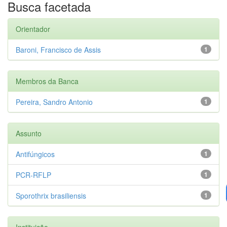
Busca facetada
Orientador
Baroni, Francisco de Assis
1
Membros da Banca
Pereira, Sandro Antonio
1
Assunto
Antifúngicos
1
PCR-RFLP
1
Sporothrix brasiliensis
1
Instituição