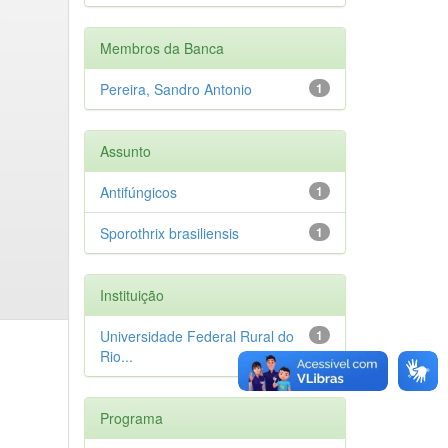
Membros da Banca
Pereira, Sandro Antonio
1
Assunto
Antifúngicos
1
Sporothrix brasiliensis
1
Instituição
Universidade Federal Rural do
1
Rio...
Programa