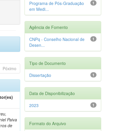
Programa de Pós-Graduação
1
em Medi...
Agência de Fomento
CNPq - Conselho Nacional de
1
Desen...
Tipo de Documento
Póximo
Dissertação
1
Data de Disponibilização
tor(es)
2023
1
reu,
iel Paiva
Formato do Arquivo
rros de