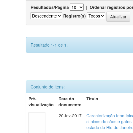
Resultados/Página
|
Ordenar registros po
Registro(s)
Resultado 1-1 de 1.
Conjunto de itens:
Pré-
Data do
Título
visualização
documento
20-fev-2017
Caracterização fenotípica
clínicos de cães e gato
estado do Rio de Janeir