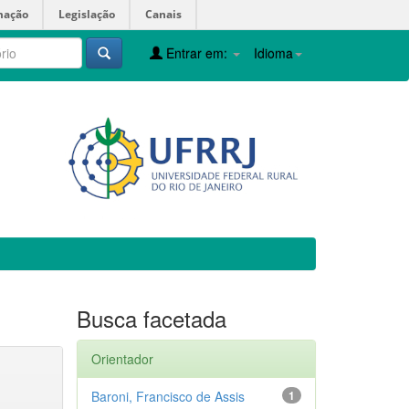
mação
Legislação
Canais
Entrar em:
Idioma
Busca facetada
Orientador
Baroni, Francisco de Assis
1