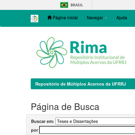
Skip
BRASIL
navigation
Página inicial
Navegar
Ajuda
Repositório de Múltiplos Acervos da UFRRJ
Página de Busca
Buscar em:
por