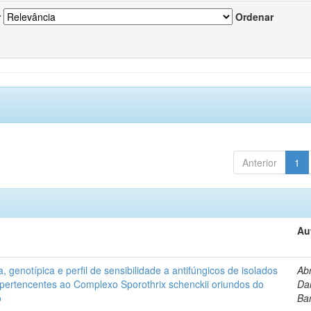
r
Ordenar
Anterior
1
Au
, genotípica e perfil de sensibilidade a antifúngicos de isolados
Ab
s pertencentes ao Complexo Sporothrix schenckii oriundos do
Dan
o
Ba