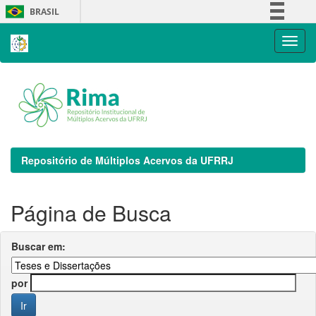
Skip
BRASIL
navigation
Simplifique!
Comunica BR
Participe
Acesso à informação
Legislação
Canais
Repositório de Múltiplos Acervos da UFRRJ
Página de Busca
Buscar em:
por