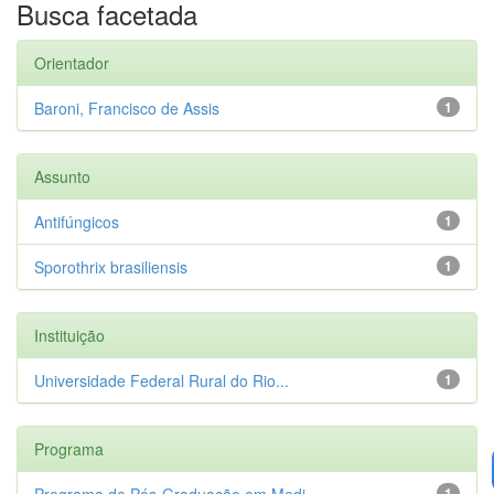
Busca facetada
Orientador
Baroni, Francisco de Assis
1
Assunto
Antifúngicos
1
Sporothrix brasiliensis
1
Instituição
Universidade Federal Rural do Rio...
1
Programa
Programa de Pós-Graduação em Medi...
1