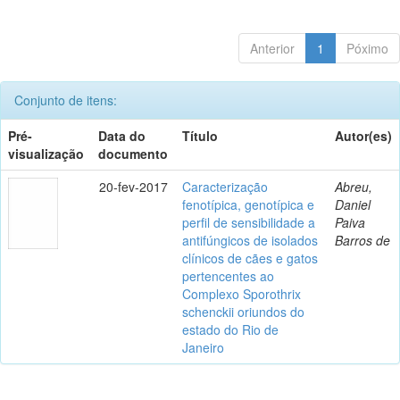
Anterior
1
Póximo
Conjunto de itens:
Pré-
Data do
Título
Autor(es)
visualização
documento
20-fev-2017
Caracterização
Abreu,
fenotípica, genotípica e
Daniel
perfil de sensibilidade a
Paiva
antifúngicos de isolados
Barros de
clínicos de cães e gatos
pertencentes ao
Complexo Sporothrix
schenckii oriundos do
estado do Rio de
Janeiro