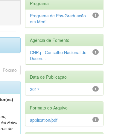
Programa
Programa de Pós-Graduação
1
em Medi...
Agência de Fomento
CNPq - Conselho Nacional de
1
Desen...
Póximo
Data de Publicação
2017
1
tor(es)
Formato do Arquivo
reu,
application/pdf
1
iel Paiva
rros de