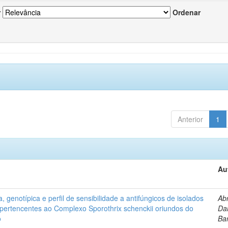
r
Ordenar
Anterior
1
Au
, genotípica e perfil de sensibilidade a antifúngicos de isolados
Ab
s pertencentes ao Complexo Sporothrix schenckii oriundos do
Dan
o
Ba