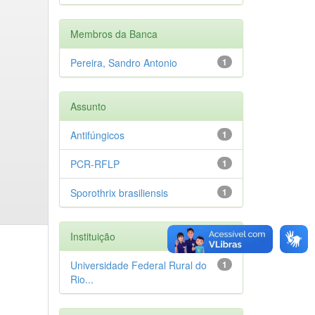
Membros da Banca
Pereira, Sandro Antonio
1
Assunto
Antifúngicos
1
PCR-RFLP
1
Sporothrix brasiliensis
1
Instituição
Universidade Federal Rural do
1
Rio...