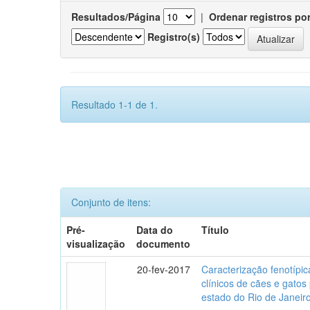
Resultados/Página
|
Ordenar registros po
Registro(s)
Resultado 1-1 de 1.
Conjunto de itens:
Pré-
Data do
Título
visualização
documento
20-fev-2017
Caracterização fenotípica
clínicos de cães e gato
estado do Rio de Janeir