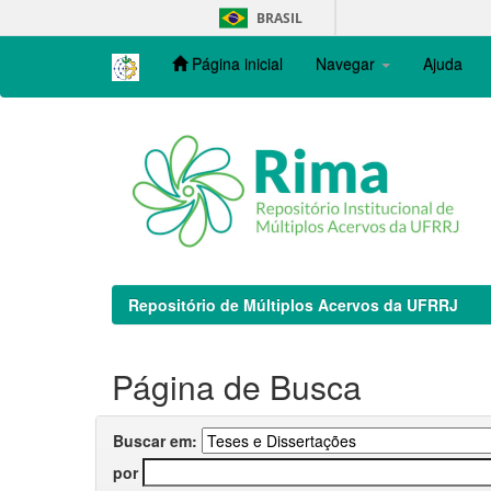
Skip
BRASIL
navigation
Página inicial
Navegar
Ajuda
Repositório de Múltiplos Acervos da UFRRJ
Página de Busca
Buscar em:
por