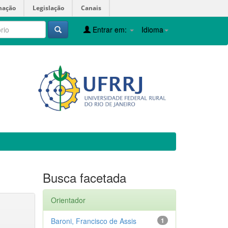
mação
Legislação
Canais
Entrar em:
Idioma
Busca facetada
Orientador
Baroni, Francisco de Assis
1