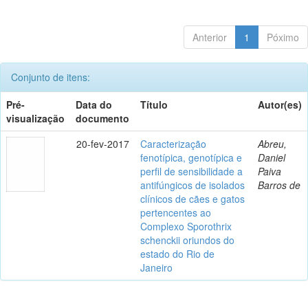
Anterior
1
Póximo
Conjunto de itens:
Pré-
Data do
Título
Autor(es)
visualização
documento
20-fev-2017
Caracterização
Abreu,
fenotípica, genotípica e
Daniel
perfil de sensibilidade a
Paiva
antifúngicos de isolados
Barros de
clínicos de cães e gatos
pertencentes ao
Complexo Sporothrix
schenckii oriundos do
estado do Rio de
Janeiro