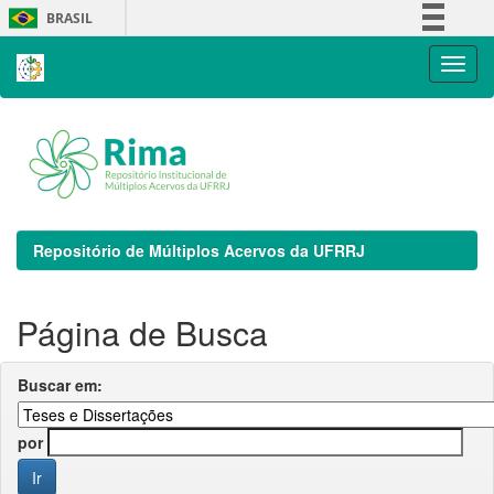
Skip
BRASIL
navigation
Simplifique!
Comunica BR
Participe
Acesso à informação
Legislação
Canais
Repositório de Múltiplos Acervos da UFRRJ
Página de Busca
Buscar em:
por