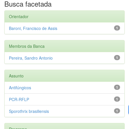
Busca facetada
Orientador
Baroni, Francisco de Assis
1
Membros da Banca
Pereira, Sandro Antonio
1
Assunto
Antifúngicos
1
PCR-RFLP
1
Sporothrix brasiliensis
1
Programa