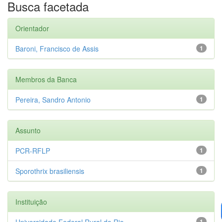
Busca facetada
Orientador
Baroni, Francisco de Assis
1
Membros da Banca
Pereira, Sandro Antonio
1
Assunto
PCR-RFLP
1
Sporothrix brasiliensis
1
Instituição
Universidade Federal Rural do Rio...
1