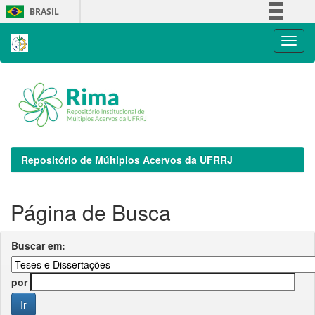
Skip
BRASIL
navigation
Simplifique!
Comunica BR
Participe
Acesso à informação
Legislação
Canais
Repositório de Múltiplos Acervos da UFRRJ
Página de Busca
Buscar em:
por