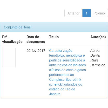
Anterior
1
Póximo
Conjunto de itens:
Pré-
Data do
Título
Autor(es)
visualização
documento
20-fev-2017
Caracterização
Abreu,
fenotípica, genotípica e
Daniel
perfil de sensibilidade a
Paiva
antifúngicos de isolados
Barros de
clínicos de cães e gatos
pertencentes ao
Complexo Sporothrix
schenckii oriundos do
estado do Rio de
Janeiro