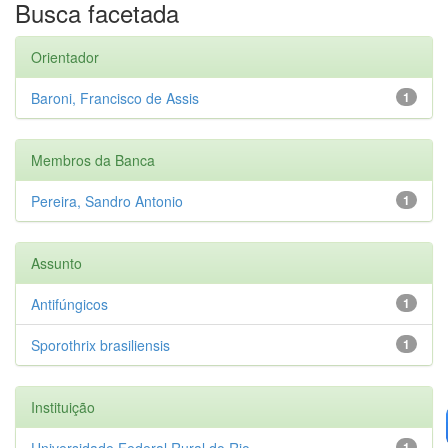
Busca facetada
Orientador
Baroni, Francisco de Assis
1
Membros da Banca
Pereira, Sandro Antonio
1
Assunto
Antifúngicos
1
Sporothrix brasiliensis
1
Instituição
Universidade Federal Rural do Rio...
1