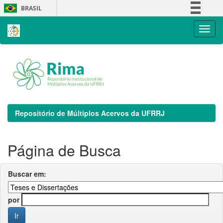
Skip
BRASIL
navigation
Simplifique!
Comunica BR
Participe
Acesso à informação
Legislação
Canais
Repositório de Múltiplos Acervos da UFRRJ
Página de Busca
Buscar em:
por