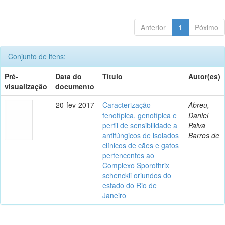
Anterior
1
Póximo
Conjunto de itens:
Pré-
Data do
Título
Autor(es)
visualização
documento
20-fev-2017
Caracterização
Abreu,
fenotípica, genotípica e
Daniel
perfil de sensibilidade a
Paiva
antifúngicos de isolados
Barros de
clínicos de cães e gatos
pertencentes ao
Complexo Sporothrix
schenckii oriundos do
estado do Rio de
Janeiro