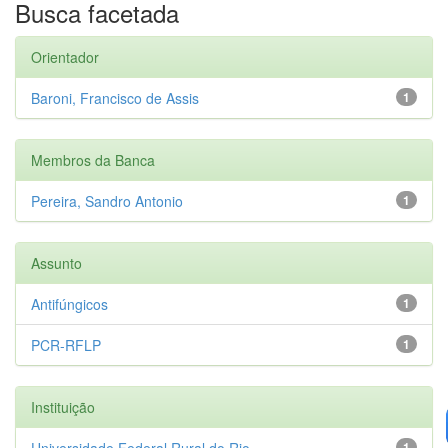
Busca facetada
Orientador
Baroni, Francisco de Assis
1
Membros da Banca
Pereira, Sandro Antonio
1
Assunto
Antifúngicos
1
PCR-RFLP
1
Instituição
Universidade Federal Rural do Rio...
1