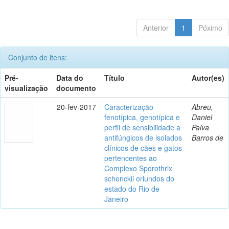
Anterior
1
Póximo
Conjunto de itens:
Pré-
Data do
Título
Autor(es)
visualização
documento
20-fev-2017
Caracterização
Abreu,
fenotípica, genotípica e
Daniel
perfil de sensibilidade a
Paiva
antifúngicos de isolados
Barros de
clínicos de cães e gatos
pertencentes ao
Complexo Sporothrix
schenckii oriundos do
estado do Rio de
Janeiro