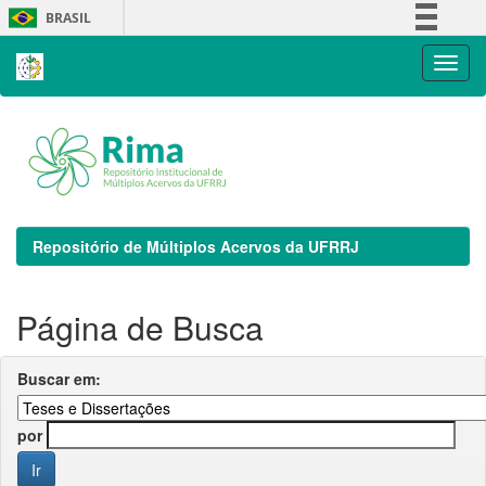
Skip
BRASIL
navigation
Simplifique!
Comunica BR
Participe
Acesso à informação
Legislação
Canais
Repositório de Múltiplos Acervos da UFRRJ
Página de Busca
Buscar em:
por