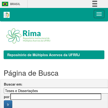
Skip
BRASIL
navigation
Simplifique!
Comunica BR
Participe
Acesso à informação
Legislação
Canais
Repositório de Múltiplos Acervos da UFRRJ
Página de Busca
Buscar em:
por