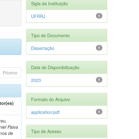
Sigla da Instituição
UFRRJ
1
Tipo de Documento
Dissertação
1
Data de Disponibilização
Póximo
2023
1
Formato do Arquivo
tor(es)
application/pdf
1
reu,
iel Paiva
Tipo de Acesso
rros de