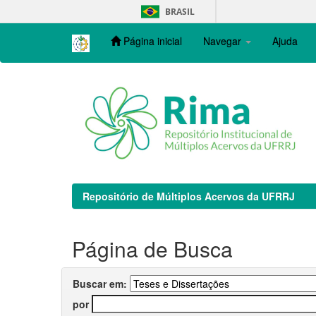
Skip
BRASIL
navigation
Página inicial
Navegar
Ajuda
Repositório de Múltiplos Acervos da UFRRJ
Página de Busca
Buscar em:
por