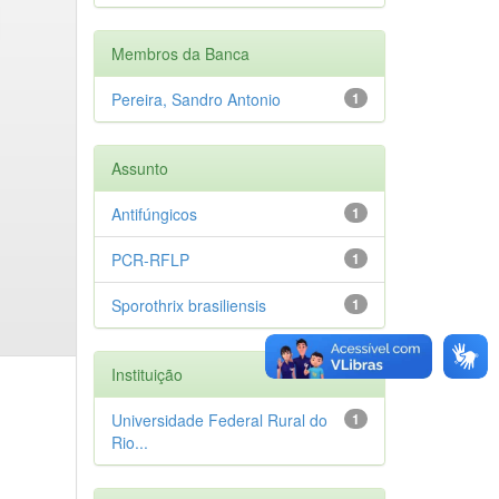
Membros da Banca
Pereira, Sandro Antonio
1
Assunto
Antifúngicos
1
PCR-RFLP
1
Sporothrix brasiliensis
1
Instituição
Universidade Federal Rural do
1
Rio...