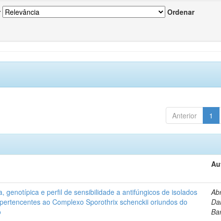
r
Ordenar
Anterior
1
Au
, genotípica e perfil de sensibilidade a antifúngicos de isolados
Ab
s pertencentes ao Complexo Sporothrix schenckii oriundos do
Dan
o
Ba