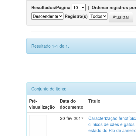
Resultados/Página
|
Ordenar registros po
Registro(s)
Resultado 1-1 de 1.
Conjunto de itens:
Pré-
Data do
Título
visualização
documento
20-fev-2017
Caracterização fenotípica
clínicos de cães e gato
estado do Rio de Janeir