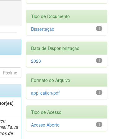
Tipo de Documento
Dissertação
1
Data de Disponibilização
2023
1
Póximo
Formato do Arquivo
application/pdf
1
tor(es)
Tipo de Acesso
reu,
Acesso Aberto
1
iel Paiva
rros de