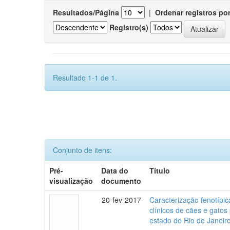
Resultados/Página
|
Ordenar registros po
Registro(s)
Resultado 1-1 de 1.
Conjunto de itens:
Pré-
Data do
Título
visualização
documento
20-fev-2017
Caracterização fenotípica
clínicos de cães e gato
estado do Rio de Janeir