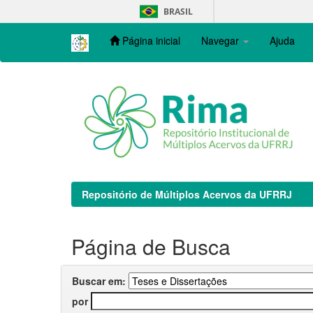
Skip
BRASIL
navigation
Página inicial
Navegar
Ajuda
Repositório de Múltiplos Acervos da UFRRJ
Página de Busca
Buscar em:
por