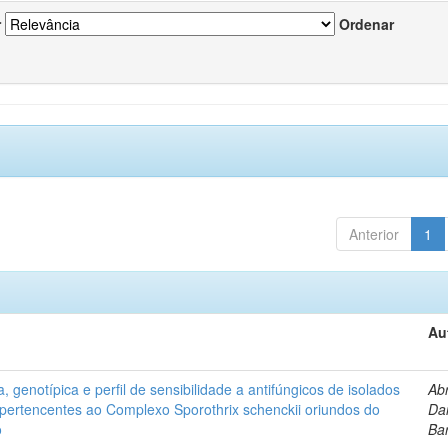
r
Ordenar
Anterior
1
Au
, genotípica e perfil de sensibilidade a antifúngicos de isolados
Ab
s pertencentes ao Complexo Sporothrix schenckii oriundos do
Dan
o
Ba