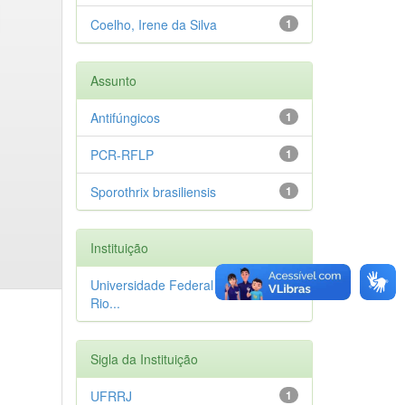
Coelho, Irene da Silva
1
Assunto
Antifúngicos
1
PCR-RFLP
1
Sporothrix brasiliensis
1
Instituição
Universidade Federal Rural do
1
Rio...
Sigla da Instituição
UFRRJ
1