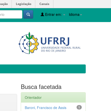
mação
Legislação
Canais
Entrar em:
Idioma
Busca facetada
Orientador
Baroni, Francisco de Assis
1