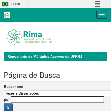
Skip
BRASIL
navigation
Simplifique!
Comunica BR
Participe
Acesso à informação
Legislação
Canais
Repositório de Múltiplos Acervos da UFRRJ
Página de Busca
Buscar em:
por