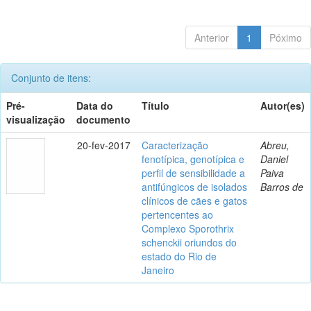
Anterior
1
Póximo
Conjunto de itens:
Pré-
Data do
Título
Autor(es)
visualização
documento
20-fev-2017
Caracterização
Abreu,
fenotípica, genotípica e
Daniel
perfil de sensibilidade a
Paiva
antifúngicos de isolados
Barros de
clínicos de cães e gatos
pertencentes ao
Complexo Sporothrix
schenckii oriundos do
estado do Rio de
Janeiro