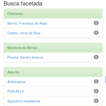
Busca facetada
Orientador
Baroni, Francisco de Assis
1
Coelho, Irene da Silva
1
Membros da Banca
Pereira, Sandro Antonio
1
Assunto
Antifúngicos
1
PCR-RFLP
1
Sporothrix brasiliensis
1