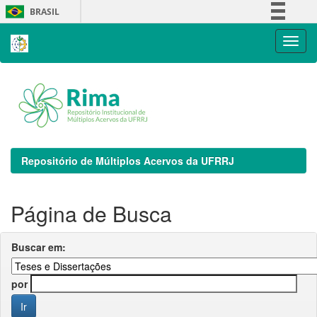
Skip
BRASIL
navigation
Simplifique!
Comunica BR
Participe
Acesso à informação
Legislação
Canais
Repositório de Múltiplos Acervos da UFRRJ
Página de Busca
Buscar em:
por