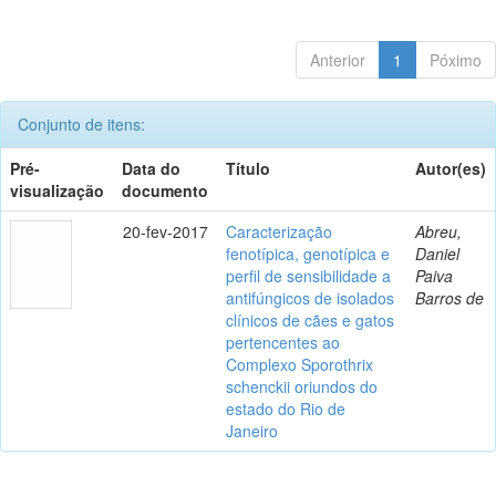
Anterior
1
Póximo
Conjunto de itens:
Pré-
Data do
Título
Autor(es)
visualização
documento
20-fev-2017
Caracterização
Abreu,
fenotípica, genotípica e
Daniel
perfil de sensibilidade a
Paiva
antifúngicos de isolados
Barros de
clínicos de cães e gatos
pertencentes ao
Complexo Sporothrix
schenckii oriundos do
estado do Rio de
Janeiro