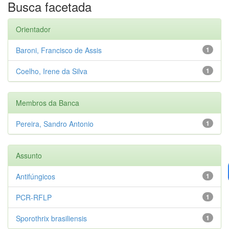
Busca facetada
Orientador
Baroni, Francisco de Assis
1
Coelho, Irene da Silva
1
Membros da Banca
Pereira, Sandro Antonio
1
Assunto
Antifúngicos
1
PCR-RFLP
1
Sporothrix brasiliensis
1