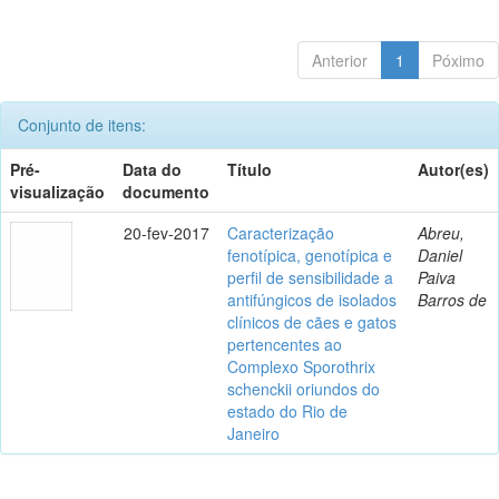
Anterior
1
Póximo
Conjunto de itens:
Pré-
Data do
Título
Autor(es)
visualização
documento
20-fev-2017
Caracterização
Abreu,
fenotípica, genotípica e
Daniel
perfil de sensibilidade a
Paiva
antifúngicos de isolados
Barros de
clínicos de cães e gatos
pertencentes ao
Complexo Sporothrix
schenckii oriundos do
estado do Rio de
Janeiro