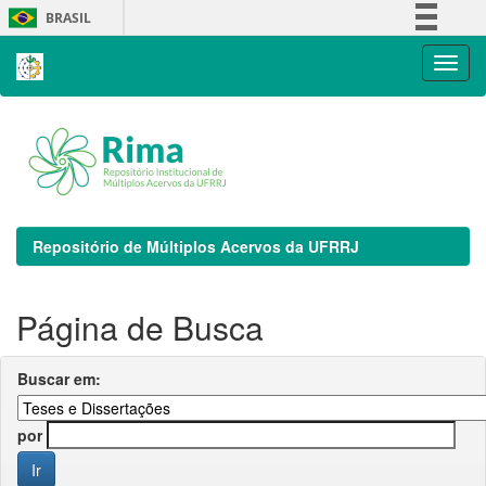
Skip
BRASIL
navigation
Simplifique!
Comunica BR
Participe
Acesso à informação
Legislação
Canais
Repositório de Múltiplos Acervos da UFRRJ
Página de Busca
Buscar em:
por