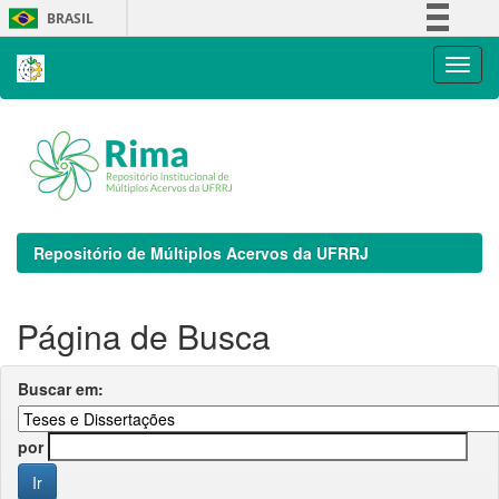
Skip
BRASIL
navigation
Simplifique!
Comunica BR
Participe
Acesso à informação
Legislação
Canais
Repositório de Múltiplos Acervos da UFRRJ
Página de Busca
Buscar em:
por