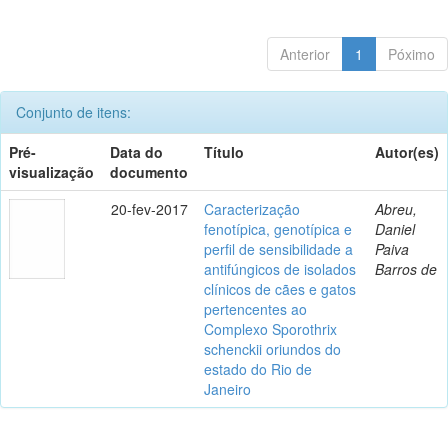
Anterior
1
Póximo
Conjunto de itens:
Pré-
Data do
Título
Autor(es)
visualização
documento
20-fev-2017
Caracterização
Abreu,
fenotípica, genotípica e
Daniel
perfil de sensibilidade a
Paiva
antifúngicos de isolados
Barros de
clínicos de cães e gatos
pertencentes ao
Complexo Sporothrix
schenckii oriundos do
estado do Rio de
Janeiro