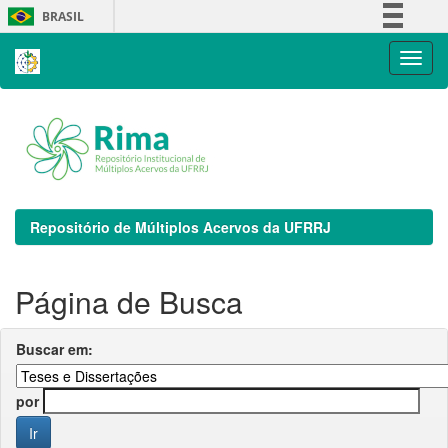
Skip
BRASIL
navigation
Simplifique!
Comunica BR
Participe
Acesso à informação
Legislação
Canais
Repositório de Múltiplos Acervos da UFRRJ
Página de Busca
Buscar em:
por