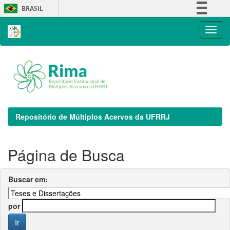
Skip
BRASIL
navigation
Simplifique!
Comunica BR
Participe
Acesso à informação
Legislação
Canais
Repositório de Múltiplos Acervos da UFRRJ
Página de Busca
Buscar em:
por