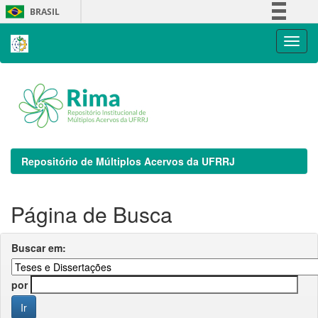
Skip
BRASIL
navigation
Simplifique!
Comunica BR
Participe
Acesso à informação
Legislação
Canais
Repositório de Múltiplos Acervos da UFRRJ
Página de Busca
Buscar em:
por