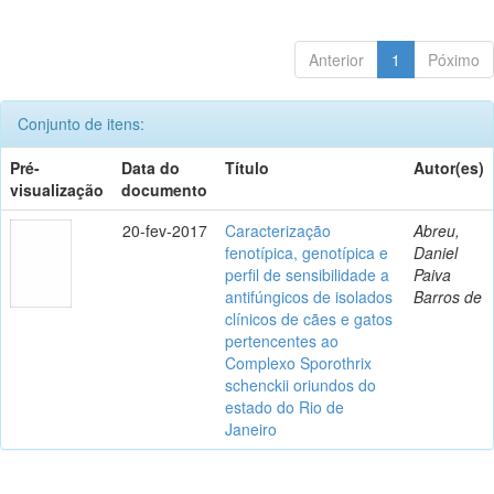
Anterior
1
Póximo
Conjunto de itens:
Pré-
Data do
Título
Autor(es)
visualização
documento
20-fev-2017
Caracterização
Abreu,
fenotípica, genotípica e
Daniel
perfil de sensibilidade a
Paiva
antifúngicos de isolados
Barros de
clínicos de cães e gatos
pertencentes ao
Complexo Sporothrix
schenckii oriundos do
estado do Rio de
Janeiro