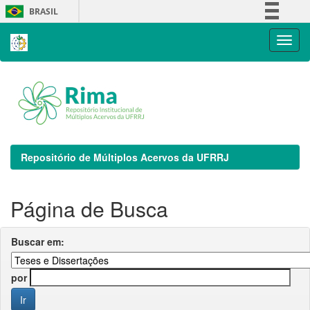
Skip
BRASIL
navigation
Simplifique!
Comunica BR
Participe
Acesso à informação
Legislação
Canais
Repositório de Múltiplos Acervos da UFRRJ
Página de Busca
Buscar em:
por