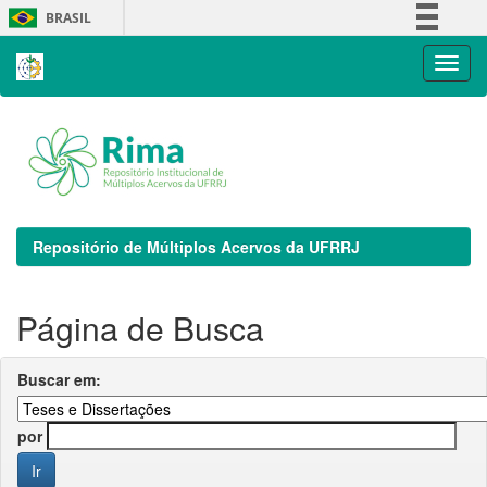
Skip
BRASIL
navigation
Simplifique!
Comunica BR
Participe
Acesso à informação
Legislação
Canais
Repositório de Múltiplos Acervos da UFRRJ
Página de Busca
Buscar em:
por