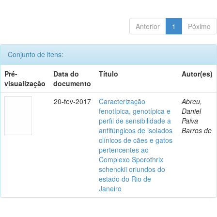
Anterior
1
Póximo
Conjunto de itens:
Pré-
Data do
Título
Autor(es)
visualização
documento
20-fev-2017
Caracterização
Abreu,
fenotípica, genotípica e
Daniel
perfil de sensibilidade a
Paiva
antifúngicos de isolados
Barros de
clínicos de cães e gatos
pertencentes ao
Complexo Sporothrix
schenckii oriundos do
estado do Rio de
Janeiro