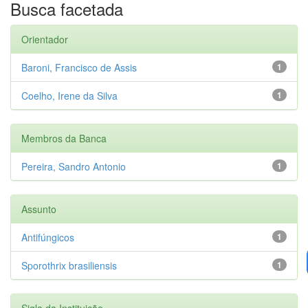
Busca facetada
Orientador
Baroni, Francisco de Assis
1
Coelho, Irene da Silva
1
Membros da Banca
Pereira, Sandro Antonio
1
Assunto
Antifúngicos
1
Sporothrix brasiliensis
1
Sigla da Instituição