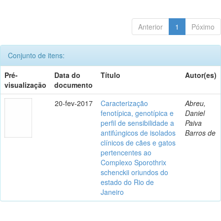
Anterior
1
Póximo
Conjunto de itens:
Pré-
Data do
Título
Autor(es)
visualização
documento
20-fev-2017
Caracterização
Abreu,
fenotípica, genotípica e
Daniel
perfil de sensibilidade a
Paiva
antifúngicos de isolados
Barros de
clínicos de cães e gatos
pertencentes ao
Complexo Sporothrix
schenckii oriundos do
estado do Rio de
Janeiro