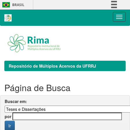
Skip
BRASIL
navigation
Simplifique!
Comunica BR
Participe
Acesso à informação
Legislação
Canais
Repositório de Múltiplos Acervos da UFRRJ
Página de Busca
Buscar em:
por