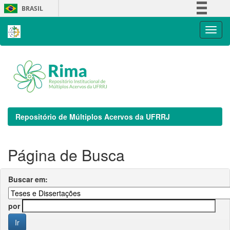
Skip
BRASIL
navigation
Simplifique!
Comunica BR
Participe
Acesso à informação
Legislação
Canais
Repositório de Múltiplos Acervos da UFRRJ
Página de Busca
Buscar em:
por