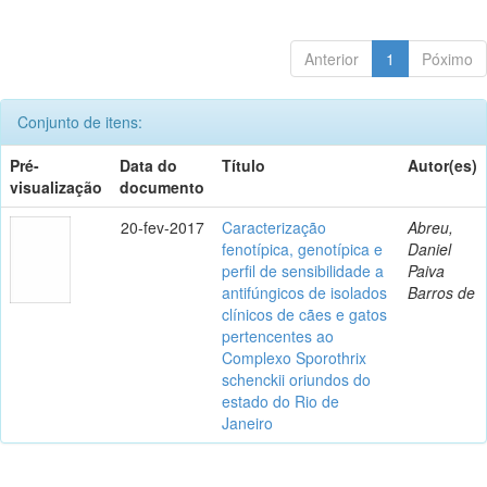
Anterior
1
Póximo
Conjunto de itens:
Pré-
Data do
Título
Autor(es)
visualização
documento
20-fev-2017
Caracterização
Abreu,
fenotípica, genotípica e
Daniel
perfil de sensibilidade a
Paiva
antifúngicos de isolados
Barros de
clínicos de cães e gatos
pertencentes ao
Complexo Sporothrix
schenckii oriundos do
estado do Rio de
Janeiro