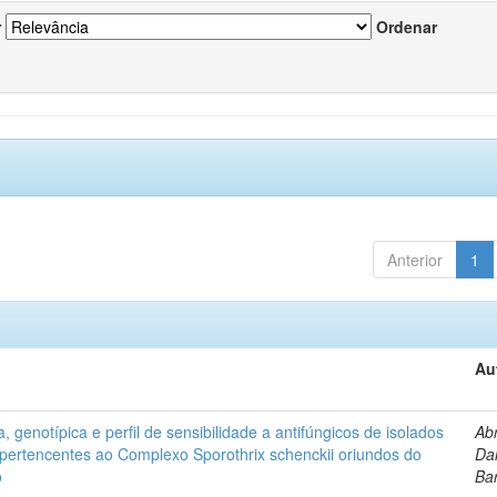
r
Ordenar
Anterior
1
Au
, genotípica e perfil de sensibilidade a antifúngicos de isolados
Ab
s pertencentes ao Complexo Sporothrix schenckii oriundos do
Dan
o
Ba