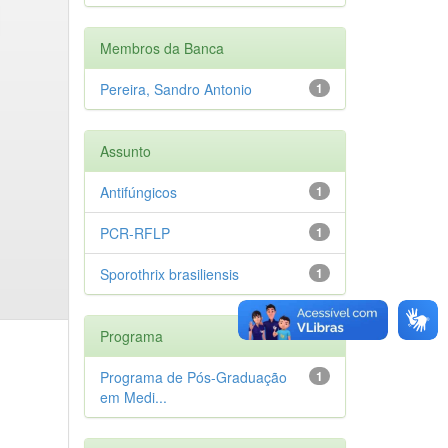
Membros da Banca
Pereira, Sandro Antonio
1
Assunto
Antifúngicos
1
PCR-RFLP
1
Sporothrix brasiliensis
1
Programa
Programa de Pós-Graduação
1
em Medi...