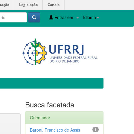
mação
Legislação
Canais
Entrar em:
Idioma
Busca facetada
Orientador
Baroni, Francisco de Assis
1