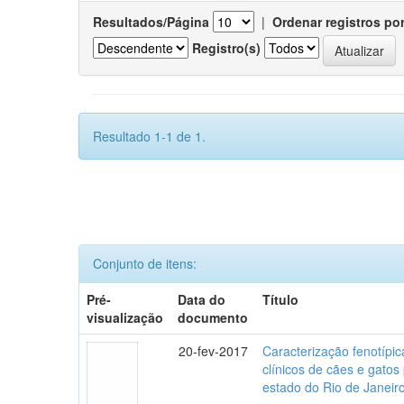
Resultados/Página
|
Ordenar registros po
Registro(s)
Resultado 1-1 de 1.
Conjunto de itens:
Pré-
Data do
Título
visualização
documento
20-fev-2017
Caracterização fenotípica
clínicos de cães e gato
estado do Rio de Janeir