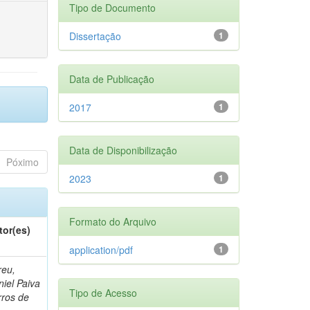
Tipo de Documento
Dissertação
1
Data de Publicação
2017
1
Data de Disponibilização
Póximo
2023
1
Formato do Arquivo
tor(es)
application/pdf
1
reu,
iel Paiva
Tipo de Acesso
rros de