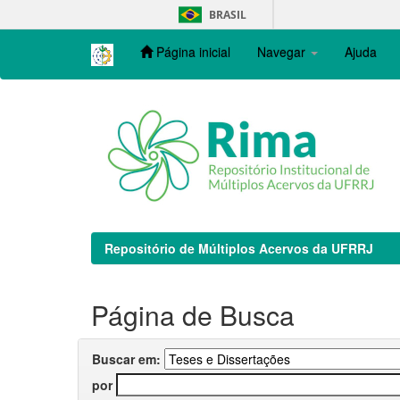
Skip
BRASIL
navigation
Página inicial
Navegar
Ajuda
Repositório de Múltiplos Acervos da UFRRJ
Página de Busca
Buscar em:
por