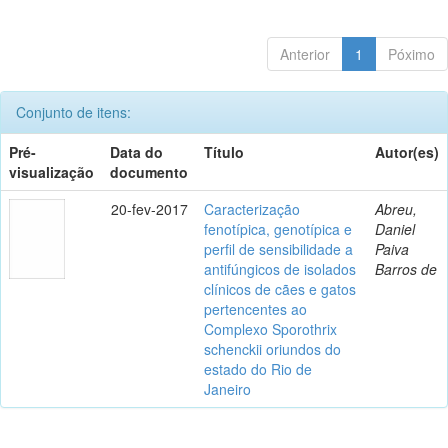
Anterior
1
Póximo
Conjunto de itens:
Pré-
Data do
Título
Autor(es)
visualização
documento
20-fev-2017
Caracterização
Abreu,
fenotípica, genotípica e
Daniel
perfil de sensibilidade a
Paiva
antifúngicos de isolados
Barros de
clínicos de cães e gatos
pertencentes ao
Complexo Sporothrix
schenckii oriundos do
estado do Rio de
Janeiro