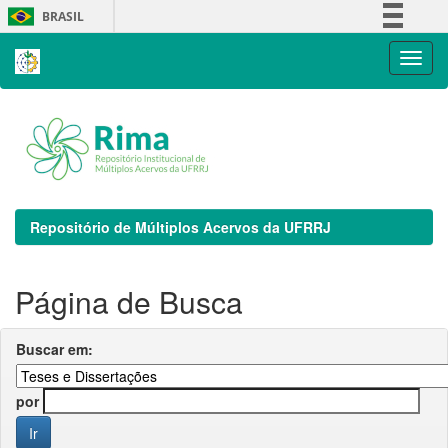
Skip
BRASIL
navigation
Simplifique!
Comunica BR
Participe
Acesso à informação
Legislação
Canais
Repositório de Múltiplos Acervos da UFRRJ
Página de Busca
Buscar em:
por