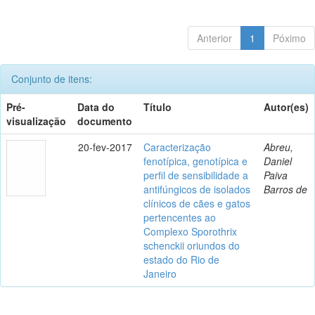
Anterior
1
Póximo
Conjunto de itens:
Pré-
Data do
Título
Autor(es)
visualização
documento
20-fev-2017
Caracterização
Abreu,
fenotípica, genotípica e
Daniel
perfil de sensibilidade a
Paiva
antifúngicos de isolados
Barros de
clínicos de cães e gatos
pertencentes ao
Complexo Sporothrix
schenckii oriundos do
estado do Rio de
Janeiro