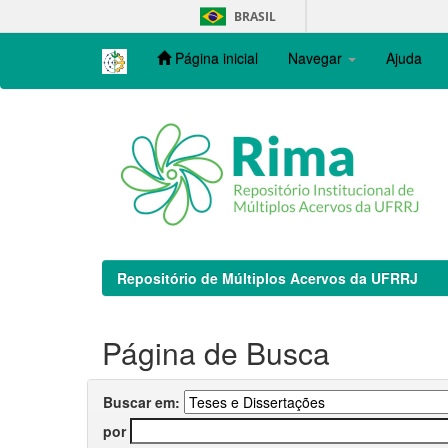
Skip
BRASIL
navigation
Página inicial
Navegar
Ajuda
Repositório de Múltiplos Acervos da UFRRJ
Página de Busca
Buscar em:
por