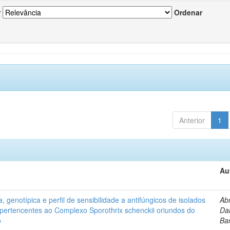
r
Ordenar
Anterior
1
Au
, genotípica e perfil de sensibilidade a antifúngicos de isolados
Ab
s pertencentes ao Complexo Sporothrix schenckii oriundos do
Dan
o
Ba