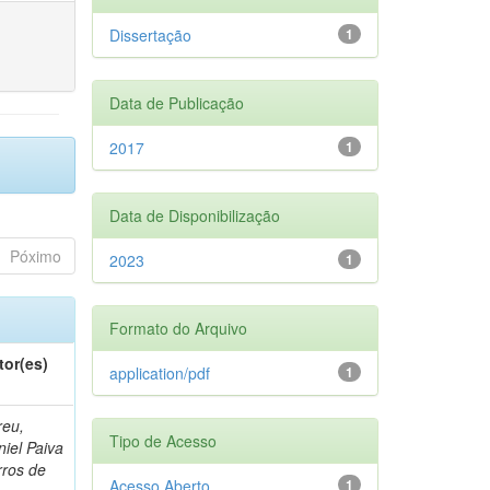
Dissertação
1
Data de Publicação
2017
1
Data de Disponibilização
Póximo
2023
1
Formato do Arquivo
tor(es)
application/pdf
1
reu,
Tipo de Acesso
iel Paiva
rros de
Acesso Aberto
1