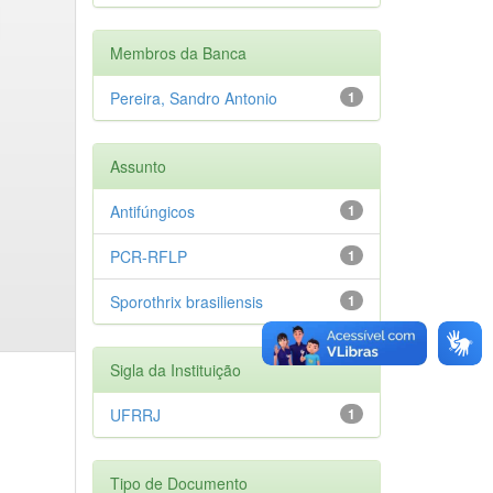
Membros da Banca
Pereira, Sandro Antonio
1
Assunto
Antifúngicos
1
PCR-RFLP
1
Sporothrix brasiliensis
1
Sigla da Instituição
UFRRJ
1
Tipo de Documento