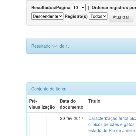
Resultados/Página
|
Ordenar registros po
Registro(s)
Resultado 1-1 de 1.
Conjunto de itens:
Pré-
Data do
Título
visualização
documento
20-fev-2017
Caracterização fenotípica
clínicos de cães e gato
estado do Rio de Janeir