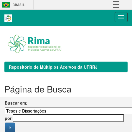
Skip
BRASIL
navigation
Simplifique!
Comunica BR
Participe
Acesso à informação
Legislação
Canais
Repositório de Múltiplos Acervos da UFRRJ
Página de Busca
Buscar em:
por