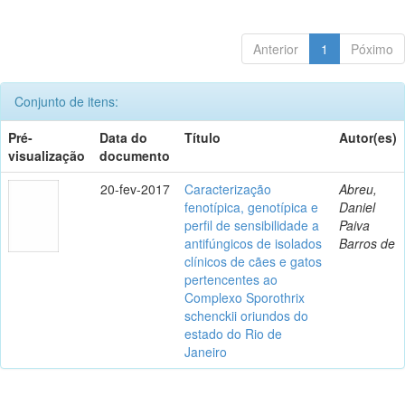
Anterior
1
Póximo
Conjunto de itens:
Pré-
Data do
Título
Autor(es)
visualização
documento
20-fev-2017
Caracterização
Abreu,
fenotípica, genotípica e
Daniel
perfil de sensibilidade a
Paiva
antifúngicos de isolados
Barros de
clínicos de cães e gatos
pertencentes ao
Complexo Sporothrix
schenckii oriundos do
estado do Rio de
Janeiro